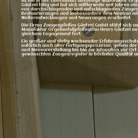
ist die in der Oberlausitz ansässige Manufaktur Or
Güntzel tätig und hat sich mittlerweile seit Jahren ei
von durchschlagenden und aufschlagenden Zungen 
Restaurierungen und insbesondere dem Neubau mit
Weiterentwicklungen und Neuerungen erarbeitet.
Die Firma Zungenpfeifen Güntzel GmbH stützt sich a
Manufaktur Orgelmetallpfeifenbau Henry Güntzel und
gleichem Engagement fort.
Ein großer und stetig wachsender Erfahrungsschatz
natürlich auch alter Fertigungsprozesse, geben de
und Mensurerstellung bis hin zur Intonation vor Ort
gewünschten Zungenregister in höchster Qualität a