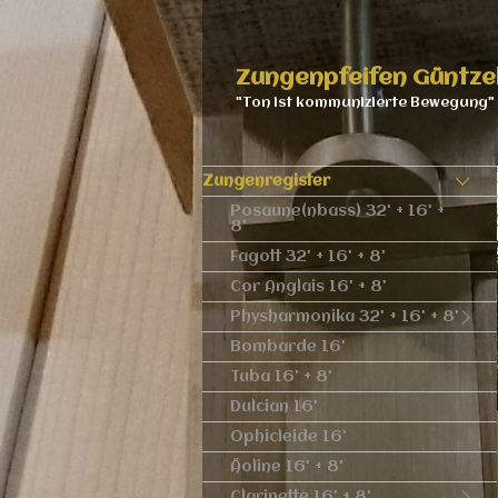
S
k
i
p
t
Zungenpfeifen Güntz
o
"Ton ist kommunizierte Bewegung"
m
a
i
n
c
Zungenregister
o
n
Posaune(nbass) 32' + 16' +
t
8'
e
n
Fagott 32' + 16' + 8'
t
Cor Anglais 16' + 8'
Physharmonika 32' + 16' + 8'
Bombarde 16'
Tuba 16' + 8'
Dulcian 16'
Ophicleide 16'
Äoline 16' + 8'
Clarinette 16' + 8'